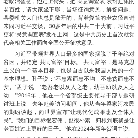
老政治智慧，他走上街头，把“民意调查表”发给赶集的
老百姓，请大家坐下聊，当场征询意见，解答问题。
县委机关大门也总是敞开的，背着粪筐的老农径直进
来同习近平交谈。30多年后的中共二十大前，习近平
更将“民意调查表”发布上网，这是中共历史上首次就党
代会相关工作面向全国公开征求意见。
习近平带领世界人口最多的国家摆脱了千年绝对
贫困，并锚定“共同富裕”目标。“共同富裕，是马克思
主义的一个基本目标，也是自古以来我国人民的一个
基本理想。孔子说：‘不患寡而患不均，不患贫而患不
安。’孟子说：‘老吾老以及人之老，幼吾幼以及人之
幼。’”2016年，他在一个省部级主要领导干部专题研
讨班上说。去年赴美访问期间，他从当年梁家河农民
的期盼谈起，向世界宣布“让现代化成果惠及全体人
民”。“我们的目标很宏伟，也很朴素，归根到底就是让
老百姓过上更好的日子。”他在2024年新年贺词中说。