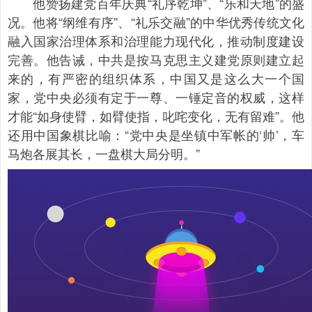
他赞扬建党百年庆典“礼序乾坤”、“乐和天地”的盛
况。他将“纲维有序”、“礼乐交融”的中华优秀传统文化
融入国家治理体系和治理能力现代化，推动制度建设
完善。他告诫，中共是按马克思主义建党原则建立起
来的，有严密的组织体系，中国又是这么大一个国
家，党中央必须有定于一尊、一锤定音的权威，这样
才能“如身使臂，如臂使指，叱咤变化，无有留难”。他
还用中国象棋比喻：“党中央是坐镇中军帐的‘帅’，车
马炮各展其长，一盘棋大局分明。”