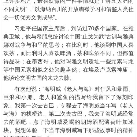
上许多地方，最喜欢做的一件事情就是了解五大洲的
不同文明”，“以海纳百川的开放胸襟学习和借鉴人类社
会一切优秀文明成果”。
习近平任国家主席后，到访过70多个国家。在雅
典卫城，他与希腊总统讨论中国“止戈为武”古训与雅典
娜对战争与和平的思考；在比利时，他谈到中国人喜
欢茶，而比利时人喜欢啤酒，茶和啤酒不同，但都值
得品味；在墨西哥，他对玛雅文明遗址一些元素与龙
等中国元素相似之处兴趣盎然；在埃及卢克索神庙，
他谈论文明古国的来龙去脉。
有次他说：“海明威《老人与海》对狂风和暴雨、
巨浪和小船、老人和鲨鱼的描写给我留下了深刻印
象。我第一次去古巴，专程去了海明威当年写《老人
与海》的栈桥边。第二次去古巴，我去了海明威经常
去的酒吧，点了海明威爱喝的朗姆酒配薄荷叶加冰
块。我想体验一下当年海明威写下那些故事时的精神