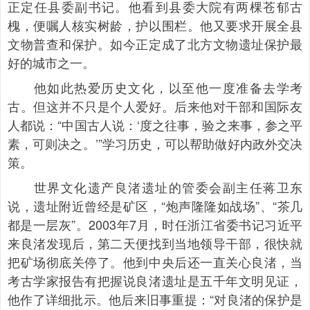
正定任县委副书记。他看到县委大院有两棵苍郁古
槐，便嘱人核实树龄，护以围栏。他又要求开展全县
文物普查和保护。如今正定成了北方文物遗址保护最
好的城市之一。
他如此热爱历史文化，以至他一度准备去学考
古。但这并不只是个人爱好。后来他对干部和国际友
人都说：“中国古人说：‘度之往事，验之来事，参之平
素，可则决之。’”学习历史，可以帮助做好内政外交决
策。
世界文化遗产良渚遗址的管委会副主任蒋卫东
说，遗址附近曾经是矿区，“炮声隆隆如战场”、“茶几
都是一层灰”。2003年7月，时任浙江省委书记习近平
来良渚发现后，第二天便找到当地领导干部，很快就
把矿场彻底关停了。他到中央后还一直关心良渚，当
考古学家报告有把握说良渚遗址是五千年文明见证，
他作了详细批示。他后来旧事重提：“对良渚的保护是