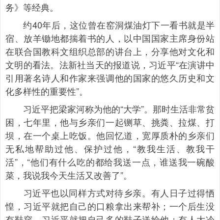
务》等经典。
约40年后，这位曾在窑洞煤油灯下一看书就是半
宿、放羊锄地都揣着书的人，以中国国家主席身份站
在联合国教科文组织总部的讲台上，分享他对文化和
文明的看法。法新社当天的报道说，习近平“在演讲中
引用著名诗人和作家来强调他的国家的悠久历史和文
化多样性的重要性”。
习近平把梁家河称为他的“大学”。那时生活非常贫
困，七年里，他与乡亲们一起铡草、挑粪、拉煤、打
坝，在一个桌上吃饭。他回忆道，宽厚质朴的乡亲们
无私地帮助过他、保护过他，“教我生活、教我干
活”，“他们有什么吃的都给我送一点，谁送我一碗酸
菜，我说我今天生活又改善了”。
习近平也以同样方式对待乡亲。有人日子过得恓
惶，习近平就把自己的口粮拿出来帮补；一个后生没
有鞋穿，习近平就把自己多的鞋子送给他；有人大冷