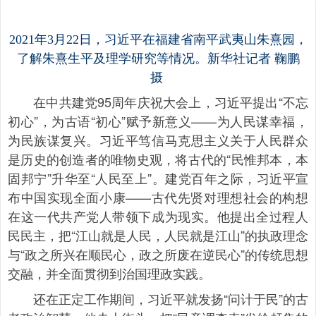
2021年3月22日，习近平在福建省南平武夷山朱熹园，
了解朱熹生平及理学研究等情况。新华社记者 鞠鹏
摄
在中共建党95周年庆祝大会上，习近平提出“不忘
初心”，为古语“初心”赋予新意义——为人民谋幸福，
为民族谋复兴。习近平笃信马克思主义关于人民群众
是历史的创造者的唯物史观，将古代的“民惟邦本，本
固邦宁”升华至“人民至上”。建党百年之际，习近平宣
布中国实现全面小康——古代先贤对理想社会的构想
在这一代共产党人带领下成为现实。他提出全过程人
民民主，把“江山就是人民，人民就是江山”的执政理念
与“政之所兴在顺民心，政之所废在逆民心”的传统思想
交融，并全面贯彻到治国理政实践。
还在正定工作期间，习近平就发扬“问计于民”的古