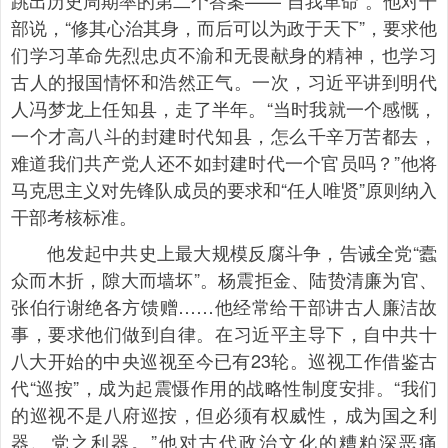
跳出历史周期率的第二个答案——“自我革命”。他对干
部说，“修其心治其身，而后可以为政于天下”，要求他
们学习革命先烈忠贞不渝和无畏献身的精神，也学习
古人的报国情怀和浩然正气。一次，习近平讲到明代
人冯梦龙上任知县，走了半年。“当时我就一个感慨，
一个才高八斗的封建时代知县，怎么千辛万苦都去，
难道我们共产党人还不如封建时代一个官员吗？”他将
马克思主义对先锋队成员的要求和“任人唯贤”原则纳入
干部考核标准。
他发起中共史上最大规模反腐斗争，告诫全党“蠹
众而木折，隙大而墙坏”。杨震拒金、陆贽清廉为官、
张伯行谢绝各方馈赠……他经常给干部讲古人廉洁故
事，要求他们做到自律。在习近平主导下，自中共十
八大开始的中央巡视至今已有23轮。巡视工作借鉴古
代“巡按”，成为起震慑作用的战略性制度安排。“我们
的巡视不是八府巡按，但必须有权威性，成为国之利
器、党之利器。”他对古代政治文化的糟粕深恶痛