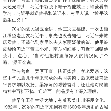
天还光着头，习近平就脱下帽子给他戴上；谁爱看书
学习，习近平就送他书和笔记本。村里人说：“近平这
后生仁义！”
70岁的农民梁玉金讲，他三次去福建、一次去浙
江看望老朋友习近平，事先也没告知他，习近平来旅
店看他，还请他到家里吃夫人彭丽媛做的饭。他用蛇
皮袋给习近平带去小米、南瓜和红薯，习近平回赠他
茶叶、点心。“当时他把村里每家人的情况问了个
遍。”梁玉金说。
勤劳善良、宽厚正直、扶正扬善、孝老爱亲，这
些中华民族几千年来形成的共同美德，后来都被习近
平要求加以发扬。梁家河的艰苦奋斗，还让他对民族
精神中百折不挠、迎难而上的品质有了深入理解。
他早年工作生活之地，有着秀美山川深厚文化。
1982年，29岁的习近平来到有着1600多年历史的古城