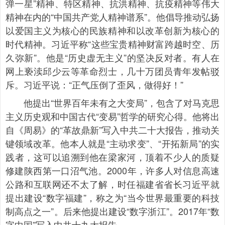
弹一星”精神、特区精神、抗洪精神、抗疫精神等伟大
精神在内的“中国共产党人精神谱系”。他倡导推动弘扬
以爱国主义为核心的民族精神和以改革创新为核心的
时代精神。习近平称“这些宝贵精神财富跨越时空、历
久弥新”。他是“历史虚无主义”的坚决反对者。有人在
网上亵渎邱少云等革命烈士，几十万团员青年发帖驳
斥。习近平说：“正气压倒了歪风，做得好！”
他提出“世界百年未有之大变局”，包含了对马克思
主义历史观和中国古代“变易”哲学的研究心得。他将出
自《周易》的“革故鼎新”写入中共二十大报告，推动关
键领域改革。他本人就是“主动求变”、“开拓新局”的实
践者，这可以追溯到他在梁家河，顶着不少人的质疑
修建陕西第一口沼气池。2000年，许多人对信息高速
公路和互联网还不太了解，时任福建省省长习近平就
提出建设“数字福建”，称之为“当今世界最重要的科技
制高点之一”。后来他提出建设“数字浙江”。2017年“数
字中国”写入中共十九大报告。