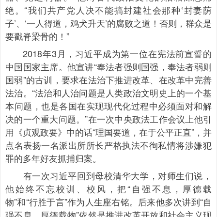
绝。“我们共产党人决不能搞封建社会那种‘封妻荫
子’、‘一人得道，鸡犬升天’的腐败之道！否则，群众是
要戳脊梁骨的！”
2018年3月，习近平成为第一位在宪法前宣誓的
中国国家主席。他宣讲“奉法者强则国强，奉法者弱则
国弱”的古训，要求在法治下推进改革、在改革中完善
法治。“法治和人治问题是人类政治文明史上的一个基
本问题，也是各国在实现现代化过程中必须面对和解
决的一个重大问题。”在一次中央政法工作会议上他引
用《贞观政要》中的话“理国要道，在于公平正直”，并
点名表扬一名派出所所长严格执法不徇私情将涉嫌犯
罪的多年好友抓捕归案。
有一次习近平回到母校清华大学，对师生们说，
他始终不忘校训、校风，把“自强不息，厚德载
物”和“行胜于言”作为人生座右铭。后来他多次讲到“自
强不息，厚德载物”依然是推进改革开放和社会主义现