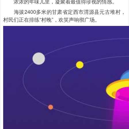
浓浓的年味儿里，凝聚着最值得珍视的情感。
海拔2400多米的甘肃省定西市渭源县元古堆村，
村民们正在排练“村晚”，欢笑声响彻广场。