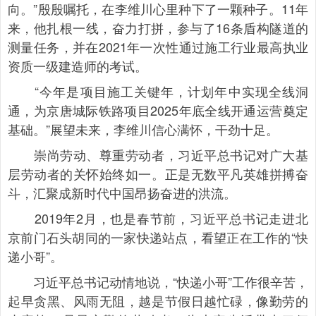
向。”殷殷嘱托，在李维川心里种下了一颗种子。11年
来，他扎根一线，奋力打拼，参与了16条盾构隧道的
测量任务，并在2021年一次性通过施工行业最高执业
资质一级建造师的考试。
“今年是项目施工关键年，计划年中实现全线洞
通，为京唐城际铁路项目2025年底全线开通运营奠定
基础。”展望未来，李维川信心满怀，干劲十足。
崇尚劳动、尊重劳动者，习近平总书记对广大基
层劳动者的关怀始终如一。正是无数平凡英雄拼搏奋
斗，汇聚成新时代中国昂扬奋进的洪流。
2019年2月，也是春节前，习近平总书记走进北
京前门石头胡同的一家快递站点，看望正在工作的“快
递小哥”。
习近平总书记动情地说，“快递小哥”工作很辛苦，
起早贪黑、风雨无阻，越是节假日越忙碌，像勤劳的