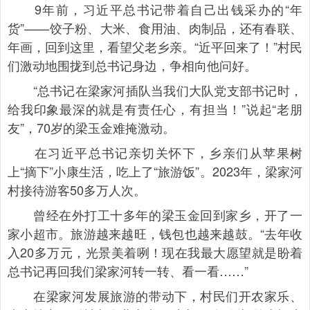
9年前，习近平总书记带着自己出钱采办的“年
货”——饺子粉、大米、食用油、肉制品，还有春联、
年画，回到这里，看望父老乡亲。“近平回来了！”村民
们激动地围拢到总书记身边，争相向他问好。
“总书记在梁家河插队当我们大队党支部书记时，
给我印象最深的就是有责任心，有担当！”说起“老朋
友”，70岁的梁玉金难掩激动。
在习近平总书记亲切关怀下，乡亲们从苹果树
上“摘下”小康生活，吃上了“旅游饭”。2023年，梁家河
村接待游客50多万人次。
曾经在外打工十多年的梁玉金回到家乡，开了一
家小超市。旅游越来越旺，钱包也越来越鼓。“去年收
入20多万元，光景美着咧！现在我最大愿望就是盼着
总书记再回我们梁家河转一转、看一看……”
在梁家河发展旅游的带动下，村民们开农家乐、