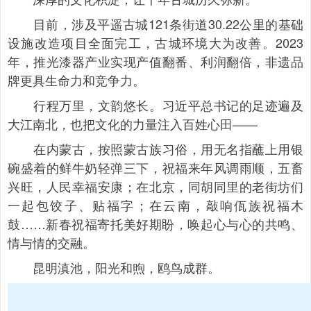
目前，涉及平遥古城121条街道30.22公里的基础
设施改造项目全面完工，古城环境大为改善。2023
年，推光漆器产业实现产值翻番、利润翻倍，非遗品
牌更具生命力和竞争力。
行程万里，文韵悠长。习近平总书记的足迹遍及
大江南北，也把文化的力量注入百姓心田——
在内蒙古，按照蒙古族习俗，用无名指蘸上用银
碗盛着的鲜牛奶轻弹三下，祝福来年风调雨顺，五畜
兴旺，人民幸福安康；在北京，同胡同里的老街坊们
一起包饺子、贴福字；在云南，敲响佤族祝福木
鼓……新春祝福寄托美好期盼，唤起心与心的共鸣、
情与情的交融。
昆明滇池，阳光和煦，鸥鸟成群。