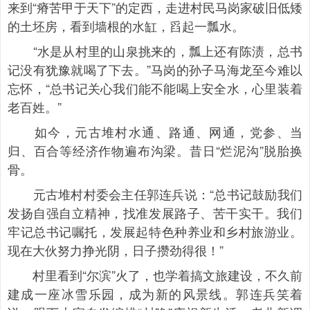
来到“瘠苦甲于天下”的定西，走进村民马岗家破旧低矮
的土坯房，看到墙根的水缸，舀起一瓢水。
“水是从村里的山泉挑来的，瓢上还有陈渍，总书
记没有犹豫就喝了下去。”马岗的孙子马海龙至今难以
忘怀，“总书记关心我们能不能喝上安全水，心里装着
老百姓。”
如今，元古堆村水通、路通、网通，党参、当
归、百合等经济作物遍布沟梁。昔日“烂泥沟”脱胎换
骨。
元古堆村村委会主任郭连兵说：“总书记鼓励我们
发扬自强自立精神，找准发展路子、苦干实干。我们
牢记总书记嘱托，发展起特色种养业和乡村旅游业。
现在大伙努力挣光阴，日子攒劲得很！”
村里看到“尔滨”火了，也学着搞文旅建设，不久前
建成一座冰雪乐园，成为新的风景线。郭连兵笑着