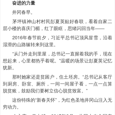
奋进的力量
井冈春早。
茅坪镇神山村村民彭夏英贴好春联，看着自家二
层小楼的喜庆门楣，红了眼眶，思绪闪回当年——
2016年春节前夕，习近平总书记顶风冒雪，沿着
湿滑的山路辗转来到这里。
“从门外走到里屋，总书记一直握着我的手，现在
想起来，心里都热乎着呢。”温暖的场景让彭夏英记忆
犹新。
那时她家还是贫困户，住土坯房。“总书记从客厅
到厨房、卧室、厕所，一间一间屋子看，一点一点算
脱贫账，鼓励我们要树立信心脱贫致富。”
这份特殊的“新春关怀”，为红色圣地井冈山注入无
穷动力。