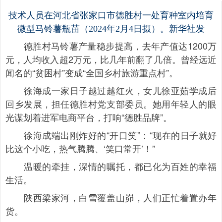
技术人员在河北省张家口市德胜村一处育种室内培育
微型马铃薯瓶苗（2024年2月4日摄）。新华社发
德胜村马铃薯产量稳步提高，去年产值达1200万
元，人均收入超2万元，比几年前翻了几倍。曾经远近
闻名的“贫困村”变成“全国乡村旅游重点村”。
徐海成一家日子越过越红火，女儿徐亚茹学成后
回乡发展，担任德胜村党支部委员。她用年轻人的眼
光谋划着进军电商平台，打响“德胜品牌”。
徐海成端出刚炸好的“开口笑”：“现在的日子就好
比这个小吃，热气腾腾、‘笑口常开’！”
温暖的牵挂，深情的嘱托，都已化为百姓的幸福
生活。
陕西梁家河，白雪覆盖山峁，人们正忙着置办年
货。