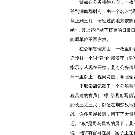
譬如在公务接待方面，一枚里
差到洞庭郡尉府，由一个名叫“
截止到三月，请经过的地方按照
函”，其上还记录了官吏的日常
间原单位不再发放。
在公车管理方面，一枚里耶秦简
迁陵县一个叫“建”的邦侯守（
指示，从现在开始，县府公务借
离一里以上，视同贪赃，参照偷
里耶秦简记载了一个公船丢失
程营建的官员）“樛”给县府写信
船长三丈三尺，以便在荆楚故地
战，许多房屋被毁，留下了大量
还。“狼”是司马昌官的属下，县
说：“狼”有官司在身，案子正在