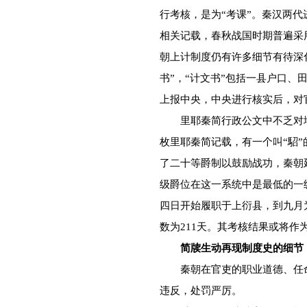
行考核，是为“考课”。秦汉两
相关记载，春秋战国时期普遍采
朝上计制度仍有许多细节有待深
书”，“计文书”包括一县户口、
上报中央，中央进行核实后，对
里耶秦简行政公文中不乏对地
枚里耶秦简记载，有一个叫“駋”
了二十等爵制以鼓励战功，秦朝
级爵位在这一系统中是最低的一
四日开始履职于上衍县，到九月
数为211天。其考核结果或将
简牍生动再现制度史的细节
秦朝在官吏的职业道德、任命
违反，处罚严厉。