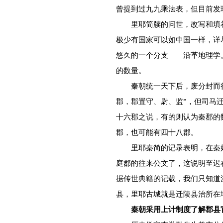
曾提到过九九乘法表，但目前发
里耶简牍的问世，改写和填补
极少有国家可以如中国一样，详
悠久的一个分支——沿革地理学
的数量。
秦朝统一天下后，废分封而行郡
郡，郡置守、尉、监”，但司马
十六郡之说，有的则认为秦郡的
郡，也可能有四十八郡。
里耶秦简的记录表明，在秦始皇
庭郡的往来公文了，这说明至迟
据传世典籍的记载，我们只知道
县，里耶古城就是迁陵县治所在
秦朝采用上计制度了解郡县