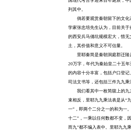
国现代考古学迎来百年诞辰，中
列其中。
倘若要观赏秦朝留下的文化遗
学家张忠培先生认为，目前关于
的西安兵马俑坑规模宏大，惜无
土，其价值和意义不可估量。
里耶秦简是秦朝洞庭郡迁陵县
20万字，年代为秦始皇二十五年
的内容十分丰富，包括户口登记
司法文书等，还包括三件九九乘
我们看其中一枚简牍上的九九乘
束相反，里耶九九乘法表是从“九
一”，即两个二分之一的和为一。
十二”，一乘以任何数都不变，因
而九”都不编入表中。里耶九九