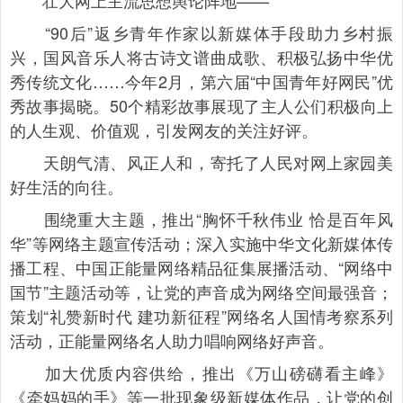
壮大网上主流思想舆论阵地——
“90后”返乡青年作家以新媒体手段助力乡村振
兴，国风音乐人将古诗文谱曲成歌、积极弘扬中华优
秀传统文化……今年2月，第六届“中国青年好网民”优
秀故事揭晓。50个精彩故事展现了主人公们积极向上
的人生观、价值观，引发网友的关注好评。
天朗气清、风正人和，寄托了人民对网上家园美
好生活的向往。
围绕重大主题，推出“胸怀千秋伟业 恰是百年风
华”等网络主题宣传活动；深入实施中华文化新媒体传
播工程、中国正能量网络精品征集展播活动、“网络中
国节”主题活动等，让党的声音成为网络空间最强音；
策划“礼赞新时代 建功新征程”网络名人国情考察系列
活动，正能量网络名人助力唱响网络好声音。
加大优质内容供给，推出《万山磅礴看主峰》
《牵妈妈的手》等一批现象级新媒体作品，让党的创