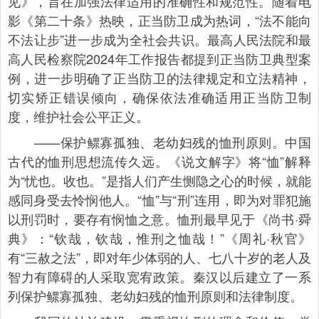
见》，旨在加强法律适用的准确性和规范性。随着电
影《第二十条》热映，正当防卫成为热词，“法不能向
不法让步”进一步成为全社会共识。最高人民法院和最
高人民检察院2024年工作报告都提到正当防卫典型案
例，进一步明确了正当防卫的法律规定和立法精神，
切实矫正错误倾向，确保依法准确适用正当防卫制
度，维护社会公平正义。
——保护鳏寡孤独、老幼妇残的恤刑原则。中国
古代的恤刑思想流传久远。《说文解字》将“恤”解释
为“忧也。收也。”是指人们产生恻隐之心的时候，就能
感同身受去怜悯他人。“恤”与“刑”连用，即为对罪犯施
以刑罚时，要存有悯恤之意。恤刑最早见于《尚书·舜
典》：“钦哉，钦哉，惟刑之恤哉！”《周礼·秋官》
有“三赦之法”，即对年少体弱的人、七八十岁的老人及
智力有障碍的人采取宽宥政策。秦汉以后建立了一系
列保护鳏寡孤独、老幼妇残的恤刑原则和法律制度。