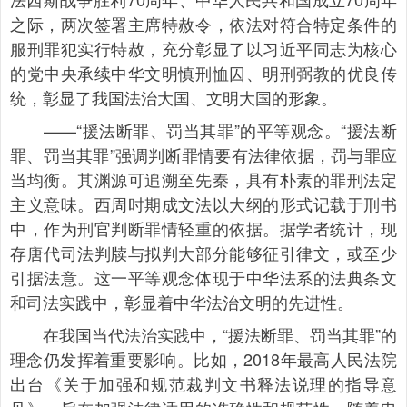
之际，两次签署主席特赦令，依法对符合特定条件的
服刑罪犯实行特赦，充分彰显了以习近平同志为核心
的党中央承续中华文明慎刑恤囚、明刑弼教的优良传
统，彰显了我国法治大国、文明大国的形象。
——“援法断罪、罚当其罪”的平等观念。“援法断
罪、罚当其罪”强调判断罪情要有法律依据，罚与罪应
当均衡。其渊源可追溯至先秦，具有朴素的罪刑法定
主义意味。西周时期成文法以大纲的形式记载于刑书
中，作为刑官判断罪情轻重的依据。据学者统计，现
存唐代司法判牍与拟判大部分能够征引律文，或至少
引据法意。这一平等观念体现于中华法系的法典条文
和司法实践中，彰显着中华法治文明的先进性。
在我国当代法治实践中，“援法断罪、罚当其罪”的
理念仍发挥着重要影响。比如，2018年最高人民法院
出台《关于加强和规范裁判文书释法说理的指导意