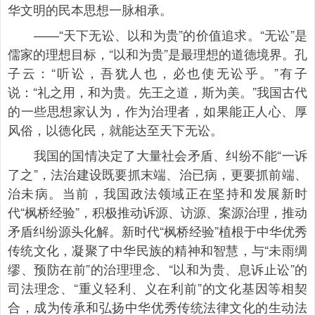
华文明的民本思想一脉相承。
——“天下无讼、以和为贵”的价值追求。“无讼”是
儒家的理想目标，“以和为贵”是最理想的道德境界。孔
子云：“听讼，吾犹人也，必也使无讼乎。”有子
说：“礼之用，和为贵。先王之道，斯为美。”我国古代
的一些思想家认为，作为治理者，如果能正人心、厚
风俗，以德化民，就能达至天下无讼。
我国的国情决定了大量社会矛盾、纠纷不能“一诉
了之”，法治建设既要抓末端、治已病，更要抓前端、
治未病。当前，我国政法领域正在坚持和发展新时
代“枫桥经验”，积极推动诉源、访源、案源治理，推动
矛盾纠纷源头化解。新时代“枫桥经验”植根于中华优秀
传统文化，凝聚了中华民族的精神和智慧，与“未雨绸
缪、预防在前”的治理理念、“以和为贵、息诉止讼”的
司法理念、“重义轻利、义在利前”的文化基因等相契
合，成为传承和弘扬中华优秀传统法律文化的生动法