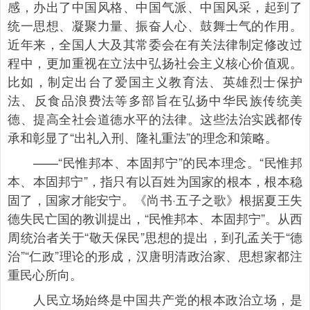
感，办出了中国风格、中国气派、中国风采，起到了
统一思想、凝聚力量、振奋人心、鼓舞士气的作用。
近年来，全国人大及其常委会在有关法律制定修改过
程中，更加重视在立法中弘扬社会主义核心价值观。
比如，制定出台了爱国主义教育法、英雄烈士保护
法、反食品浪费法等多部旨在弘扬中华民族传统美
德、提高全社会道德水平的法律。这些法治实践都传
承和彰显了“出礼入刑、隆礼重法”的理念和策略。
——“民惟邦本、本固邦宁”的民本理念。“民惟邦
本、本固邦宁”，指只有以百姓为国家的根本，根本稳
固了，国家才能安宁。《尚书·五子之歌》根据夏王失
德失民亡国的教训提出，“民惟邦本、本固邦宁”。从西
周统治者关于“敬天保民”思想的提出，到孔孟关于“德
治”“仁政”理论的形成，汉唐明清政治家、思想家都注
重民心所向。
人民立场始终是中国共产党的根本政治立场，是