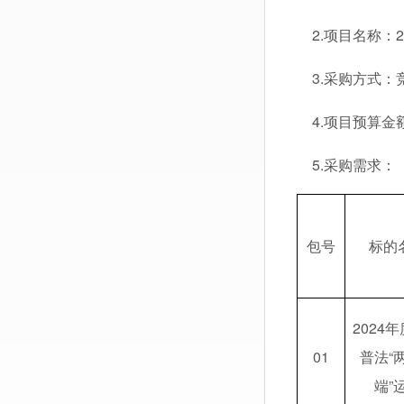
2.项目名称：20
3.采购方式：
4.项目预算金额
5.采购需求：
包号
标的
2024
01
普法“
端”