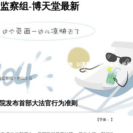
监察组-博天堂最新
交流
他山之石
政策法规
廉政广角
以案警示
监督曝光
史鉴
检监察组
>
他山之石
院发布首部大法官行为准则
【字体： 】