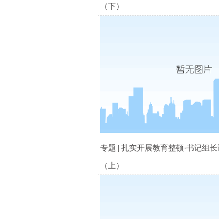
（下）
专题 | 扎实开展教育整顿·书记组
（上）