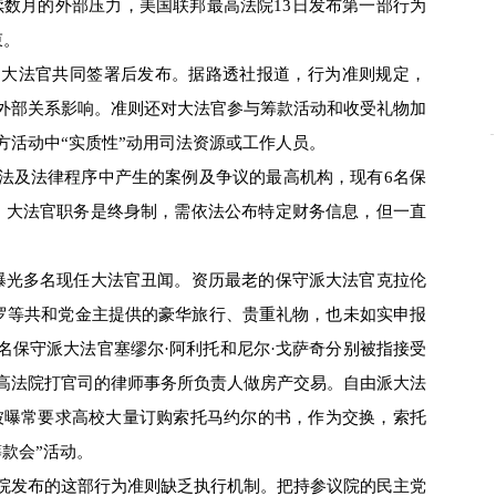
续数月的外部压力，美国联邦最高法院13日发布第一部行为
束。
大法官共同签署后发布。据路透社报道，行为准则规定，
外部关系影响。准则还对大法官参与筹款活动和收受礼物加
方活动中“实质性”动用司法资源或工作人员。
及法律程序中产生的案例及争议的最高机构，现有6名保
。大法官职务是终身制，需依法公布特定财务信息，但一直
光多名现任大法官丑闻。资历最老的保守派大法官克拉伦
克罗等共和党金主提供的豪华旅行、贵重礼物，也未如实申报
名保守派大法官塞缪尔·阿利托和尼尔·戈萨奇分别被指接受
高法院打官司的律师事务所负责人做房产交易。自由派大法
被曝常要求高校大量订购索托马约尔的书，作为交换，索托
款会”活动。
发布的这部行为准则缺乏执行机制。把持参议院的民主党