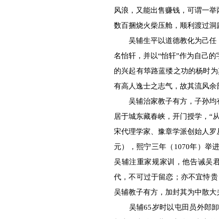
风浪，又能出售赚钱，可谓一举
数百捆烧火柴压舱，顺利渡过洞
吴辅生平以道德教化为己任，
名怡轩，并以“怡轩”作为自己
的兴起有筚路蓝缕之功的杨时为
有高人逸士之志气，故其流风余
吴辅治家教子有方，子孙均有
居于城东藏春峡，开门授学，“
宋代理学家、豫章学派创始人罗
元），熙宁三年（1070年）
吴辅注重家规家训，他告诫吴
代，不可过于留恋；亦不宜恃贵
吴辅教子有方，加封其为中散大
吴辅65岁时以屯田员外郎卸