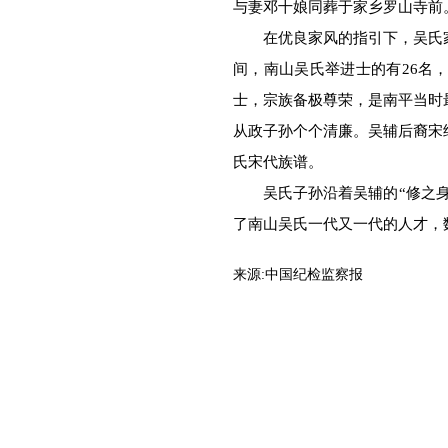
与妻邓十娘同葬于家乡罗山寺前
在优良家风的指引下，吴氏家
间，南山吴氏举进士的有26名
士，宗族备极尊荣，是南平当时
从政子孙个个清廉。吴辅后裔宋
氏宋代族谱。
吴氏子孙沿着吴辅的“修之身，
了南山吴氏一代又一代的人才，
来源:
中国纪检监察报