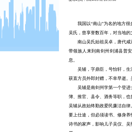
我国以“南山”为名的地方很
吴氏，曾享誉数百年，对当地的
南山吴氏始祖吴卓，唐代咸通
带领族人来到南剑州剑浦县普
息。
吴辅，字鼎臣，号怡轩，生活
获直方员外郎封赠，不幸早逝。
吴辅是南剑州学第一个登进士
簿、推官、县令、酒务等职，也
吴辅从政始终勤政爱民廉洁自律
要上仕途，但必须读书、修身养
诗书的家声，影响儿子吴仪、吴