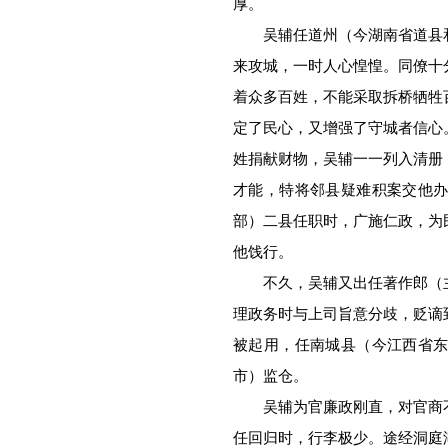
厚。
吴辅任道州（今湖南省道县和
来攻城，一时人心惶惶。同僚十
着众多百姓，不能采取拆桥牺牲
定了民心，又增强了守城者信心
姓捐献财物，吴辅一一列入清册
才能，特将邻县疑难积案交他
部）二县任职时，广施仁政，为
他饯行。
不久，吴辅又出任著作郎（主
理政务时与上司旨意分歧，贬谪
被起用，任南城县（今江西省
市）监仓。
吴辅为官廉政刚直，对官商不
任回归时，行李极少。途经洞庭