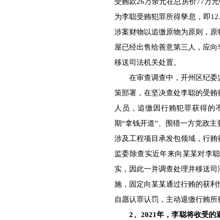
受贿款26万余元在总房价77万元
为李聪受贿犯罪所得孳息，即12
涉案财物以追缴原物为原则，原
屋已经出售给善意第三人，应向李
移送司法机关处置。
在审查调查中，开州区纪委监
策部署，在坚决查处李聪的受贿
人员，追缴因行贿犯罪获得的
期“拿钱开道”、围猎一方党政
涉及工程项目承发包领域，行贿
监委除查实近年来向某某对李
实，因此一并调查处理并移送司
施，固定向某某通过行贿的获利
自愿认罪认罚，主动退缴行贿所得
2、2021年，李聪将收受