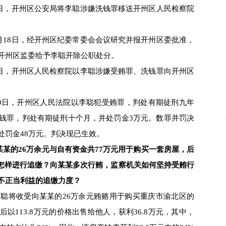
21日，开州区公安局将李聪涉嫌洗钱罪移送开州区人民检察院
月18日，经开州区纪委常委会会议研究并报开州区委批准，
开州区监委给予李聪开除公职处分。
0日，开州区人民检察院以李聪涉嫌受贿罪、洗钱罪向开州区
20日，开州区人民法院以李聪犯受贿罪，判处有期徒刑九年
洗钱罪，判处有期徒刑十个月，并处罚金3万元。数罪并罚决
处罚金48万元。判决现已生效。
向某某的26万余元与自有资金共77万元用于购买一套房屋，后
应怎样进行追缴？向某某多次行贿，监察机关如何坚持受贿行
不正当利益的追缴力度？
聪将收受向某某的26万余元贿赂用于购买重庆市渝北区的
以113.8万元的价格出售给他人，获利36.8万元，其中，