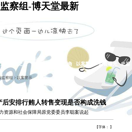
监察组-博天堂最新
交流
他山之石
政策法规
廉政广角
以案警示
监督曝光
史鉴
检监察组
>
以案警示
产后安排行贿人转售变现是否构成洗钱
力资源和社会保障局原党委委员李聪案说起
【字体： 】