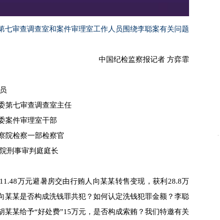
第七审查调查室和案件审理室工作人员围绕李聪案有关问题
中国纪检监察报记者 方弈霏
员
委第七审查调查室主任
委案件审理室干部
察院检察一部检察官
院刑事审判庭庭长
1.48万元避暑房交由行贿人向某某转售变现，获利28.8万
向某某是否构成洗钱罪共犯？如何认定洗钱犯罪金额？李聪
某某给予“好处费”15万元，是否构成索贿？我们特邀有关