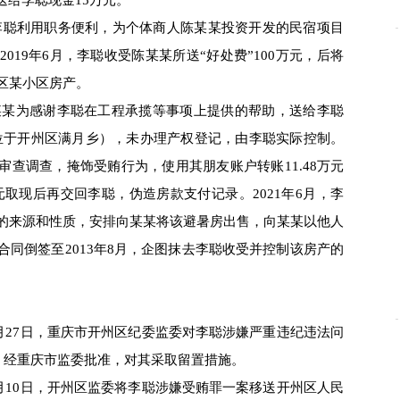
送给李聪现金15万元。
，李聪利用职务便利，为个体商人陈某某投资开发的民宿项目
019年6月，李聪收受陈某某所送“好处费”100万元，后将
区某小区房产。
某某为感谢李聪在工程承揽等事项上提供的帮助，送给李聪
（位于开州区满月乡），未办理产权登记，由李聪实际控制。
查调查，掩饰受贿行为，使用其朋友账户转账11.48万元
万元取现后再交回李聪，伪造房款支付记录。2021年6月，李
的来源和性质，安排向某某将该避暑房出售，向某某以他人
同倒签至2013年8月，企图抹去李聪收受并控制该房产的
。
月27日，重庆市开州区纪委监委对李聪涉嫌严重违纪违法问
日，经重庆市监委批准，对其采取留置措施。
月10日，开州区监委将李聪涉嫌受贿罪一案移送开州区人民