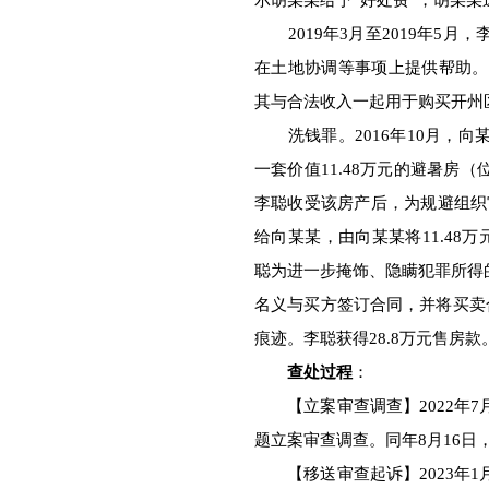
示胡某某给予“好处费”，胡某某
2019年3月至2019年5月
在土地协调等事项上提供帮助。2
其与合法收入一起用于购买开州
洗钱罪。2016年10月，向
一套价值11.48万元的避暑房
李聪收受该房产后，为规避组织审
给向某某，由向某某将11.48
聪为进一步掩饰、隐瞒犯罪所得
名义与买方签订合同，并将买卖合
痕迹。李聪获得28.8万元售房款
查处过程
：
【立案审查调查】2022年7
题立案审查调查。同年8月16
【移送审查起诉】2023年1