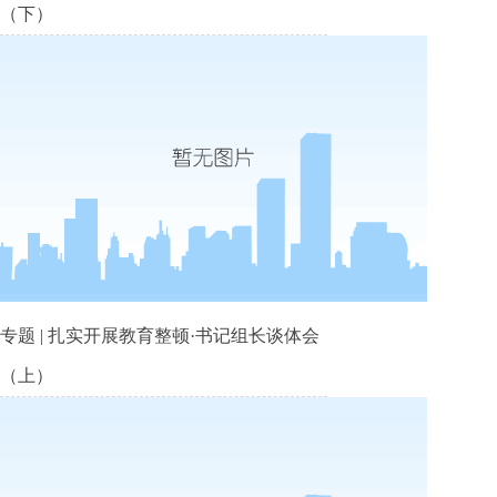
（下）
专题 | 扎实开展教育整顿·书记组长谈体会
（上）