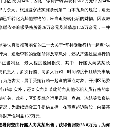
中的占比为34%，因此，该房产转卖获利36.8万元中的34%
.5万余元。根据监察法实施条例第二百零九条的规定，追缴
物已经转化为其他财物的，应当追缴转化后的财物。因该房
聪依法追缴受贿所得26万余元及其孳息12.5万余元，一并
委认真贯彻落实党的二十大关于“坚持受贿行贿一起查”决
行为、追缴李聪的受贿所得及孳息外，还从严查处重点行贿
不正当利益，最大程度挽回损失。其中，行贿人向某某长
主要负责人，多次行贿、向多人行贿、时间跨度长且请托事项
行为危害大，属于受贿行贿一起查的重点对象。开州区纪委
聪行贿事实外，还查实向某某此前向其他公职人员行贿的事
法机关。此外，区监委综合运用讯问、查询、冻结等监察措
情况，为后续追缴工作提供支撑。在审查起诉阶段，向某某
财产性利益157万元。
的避暑房交由行贿人向某某出售，获得售房款28.8万元，为何