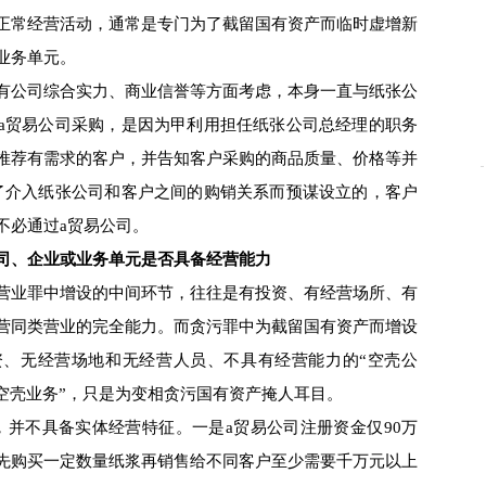
正常经营活动，通常是专门为了截留国有资产而临时虚增新
业务单元。
公司综合实力、商业信誉等方面考虑，本身一直与纸张公
a贸易公司采购，是因为甲利用担任纸张公司总经理的职务
推荐有需求的客户，并告知客户采购的商品质量、价格等并
了介入纸张公司和客户之间的购销关系而预谋设立的，客户
不必通过a贸易公司。
司、企业或业务单元是否具备经营能力
业罪中增设的中间环节，往往是有投资、有经营场所、有
营同类营业的完全能力。而贪污罪中为截留国有资产而增设
资、无经营场地和无经营人员、不具有经营能力的“空壳公
“空壳业务”，只是为变相贪污国有资产掩人耳目。
并不具备实体经营特征。一是a贸易公司注册资金仅90万
先购买一定数量纸浆再销售给不同客户至少需要千万元以上