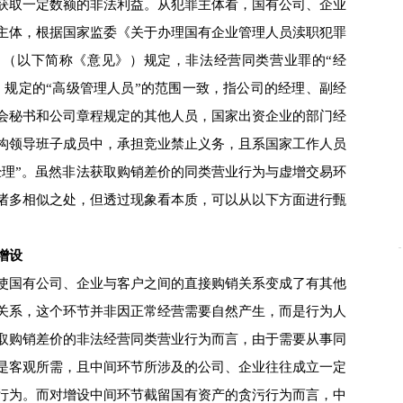
获取一定数额的非法利益。从犯罪主体看，国有公司、企业
主体，根据国家监委《关于办理国有企业管理人员渎职犯罪
》（以下简称《意见》）规定，非法经营同类营业罪的“经
》规定的“高级管理人员”的范围一致，指公司的经理、副经
会秘书和公司章程规定的其他人员，国家出资企业的部门经
构领导班子成员中，承担竞业禁止义务，且系国家工作人员
经理”。虽然非法获取购销差价的同类营业行为与虚增交易环
诸多相似之处，但透过现象看本质，可以从以下方面进行甄
增设
国有公司、企业与客户之间的直接购销关系变成了有其他
关系，这个环节并非因正常经营需要自然产生，而是行为人
取购销差价的非法经营同类营业行为而言，由于需要从事同
是客观所需，且中间环节所涉及的公司、企业往往成立一定
行为。而对增设中间环节截留国有资产的贪污行为而言，中