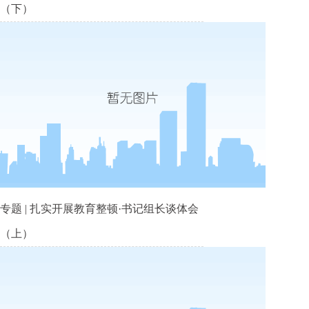
（下）
专题 | 扎实开展教育整顿·书记组长谈体会
（上）