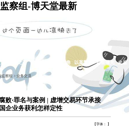
监察组-博天堂最新
交流
他山之石
政策法规
廉政广角
以案警示
监督曝光
史鉴
检监察组
>
业务交流
败·罪名与案例 | 虚增交易环节承接
国企业务获利怎样定性
【字体： 】